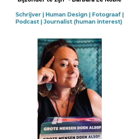
b
a
u
e
o
g
b
d
o
r
e
I
Schrijver | Human Design | Fotograaf |
k
a
n
Podcast | Journalist (human interest)
m