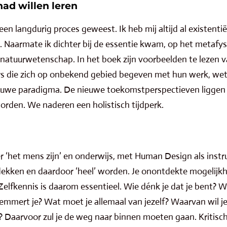
had willen leren
een langdurig proces geweest. Ik heb mij altijd al existenti
 Naarmate ik dichter bij de essentie kwam, op het metafys
 en natuurwetenschap. In het boek zijn voorbeelden te lezen
rs die zich op onbekend gebied begeven met hun werk, wete
 nieuwe paradigma. De nieuwe toekomstperspectieven ligge
rden. We naderen een holistisch tijdperk.
r ‘het mens zijn’ en onderwijs, met Human Design als inst
tdekken en daardoor ‘heel’ worden. Je onontdekte mogelij
lfkennis is daarom essentieel. Wie dénk je dat je bent? We
emmert je? Wat moet je allemaal van jezelf? Waarvan wil je
 Daarvoor zul je de weg naar binnen moeten gaan. Kritisch 