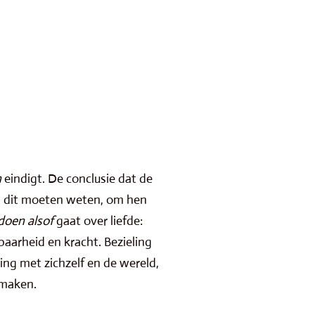
n
eindigt. De conclusie dat de
en dit moeten weten, om hen
doen alsof
gaat over liefde:
sbaarheid en kracht. Bezieling
ing met zichzelf en de wereld,
s maken.