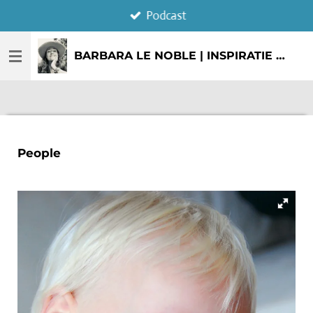
Podcast
Ga
direct
naar
BARBARA LE NOBLE | INSPIRATIE & CREATIE
de
hoofdinhoud
People