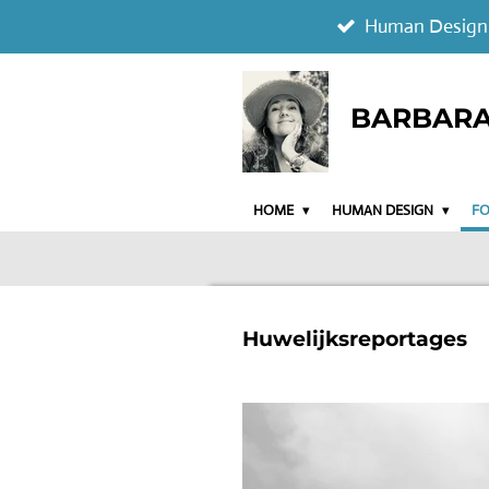
Human Design
Ga
direct
naar
BARBARA 
de
hoofdinhoud
HOME
HUMAN DESIGN
F
Huwelijksreportages