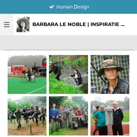
Human Design
Ga
direct
naar
BARBARA LE NOBLE | INSPIRATIE & CREATIE
de
hoofdinhoud