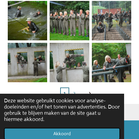
1
2
Deze website gebruikt cookies voor analyse-
doeleinden en/of het tonen van advertenties. Door
© 2026 barlenoble.nl
gebruik te blijven maken van de site gaat u
hiermee akkoord.
Akkoord
E-mailadres
Facebook
WhatsApp