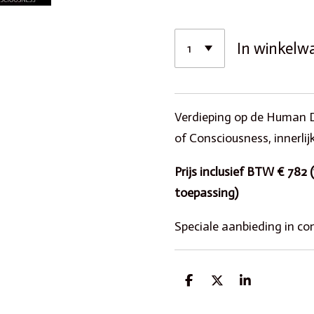
In winkelw
Verdieping op de Human D
of Consciousness, innerlijk
Prijs inclusief BTW € 782
toepassing)
Speciale aanbieding in c
D
D
S
e
e
h
l
e
a