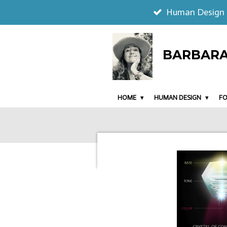
Human Design
Ga
direct
naar
BARBARA 
de
hoofdinhoud
HOME
HUMAN DESIGN
F