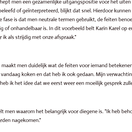
hept men een gezamenlijke uitgangspositie voor het uiten
beleefd of geïnterpreteerd, blijkt dat snel. Hierdoor kunn
e fase is dat men neutrale termen gebruikt, de feiten beno
g of onhandelbaar is. In dit voorbeeld belt Karin Karel op en
 ik als strijdig met onze afspraak."
aakt men duidelijk wat de feiten voor iemand betekenen. 
ou vandaag koken en dat heb ik ook gedaan. Mijn verwachti
eb ik het idee dat we eerst weer een moeilijk gesprek zull
lt men waarom het belangrijk voor diegene is. "Ik heb beh
orden nagekomen."