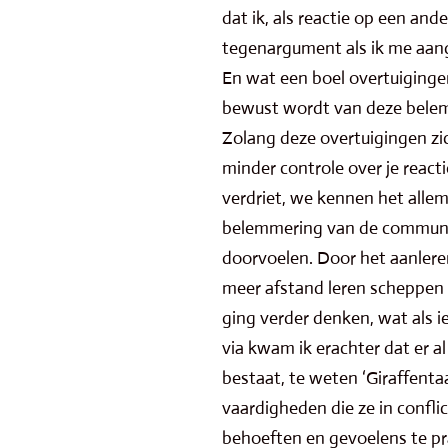
dat ik, als reactie op een and
tegenargument als ik me aange
En wat een boel overtuigingen
bewust wordt van deze belem
Zolang deze overtuigingen zic
minder controle over je react
verdriet, we kennen het alle
belemmering van de communica
doorvoelen. Door het aanler
meer afstand leren scheppen t
ging verder denken, wat als 
via kwam ik erachter dat er 
bestaat, te weten ‘Giraffentaa
vaardigheden die ze in confli
behoeften en gevoelens te p