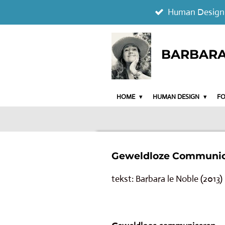
Human Design
Ga
direct
naar
BARBARA 
de
hoofdinhoud
HOME
HUMAN DESIGN
F
Geweldloze Communic
tekst: Barbara le Noble (2013)