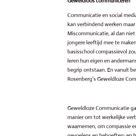
Geweldloos communiceren
Communicatie en social media
kan verbindend werken maar bi
Miscommunicatie, al dan niet 
jongere leeftijd mee te maken.
basisschool compassievol zou
leren hun eigen en andermans
begrip ontstaan. En vanuit b
Rosenberg’s Geweldloze Com
Geweldloze Communicatie gaa
manier om tot werkelijke ver
waarnemen, om compassie en
gevoelens en behoeften; en h