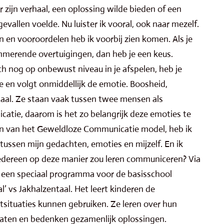
er zijn verhaal, een oplossing wilde bieden of een
vallen voelde. Nu luister ik vooral, ook naar mezelf.
 en vooroordelen heb ik voorbij zien komen. Als je
merende overtuigingen, dan heb je een keus.
h nog op onbewust niveau in je afspelen, heb je
ie en volgt onmiddellijk de emotie. Boosheid,
maal. Ze staan vaak tussen twee mensen als
tie, daarom is het zo belangrijk deze emoties te
en van het Geweldloze Communicatie model, heb ik
ussen mijn gedachten, emoties en mijzelf. En ik
iedereen op deze manier zou leren communiceren? Via
al een speciaal programma voor de basisschool
l’ vs Jakhalzentaal. Het leert kinderen de
ctsituaties kunnen gebruiken. Ze leren over hun
raten en bedenken gezamenlijk oplossingen.