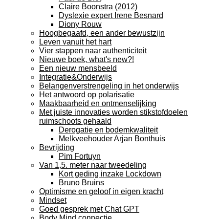
Claire Boonstra (2012)
Dyslexie expert Irene Besnard
Diony Rouw
Hoogbegaafd, een ander bewustzijn
Leven vanuit het hart
Vier stappen naar authenticiteit
Nieuwe boek, what's new?!
Een nieuw mensbeeld
Integratie&Onderwijs
Belangenverstrengeling in het onderwijs
Het antwoord op polarisatie
Maakbaarheid en ontmenselijking
Met juiste innovaties worden stikstofdoelen
ruimschoots gehaald
Derogatie en bodemkwaliteit
Melkveehouder Arjan Bonthuis
Bevrijding
Pim Fortuyn
Van 1,5. meter naar tweedeling
Kort geding inzake Lockdown
Bruno Bruins
Optimisme en geloof in eigen kracht
Mindset
Goed gesprek met Chat GPT
Body Mind connectie