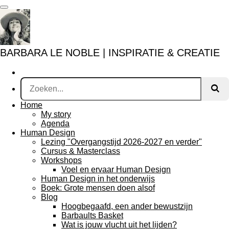
Ga
direct
naar
de
hoofdinhoud
BARBARA LE NOBLE | INSPIRATIE & CREATIE
Home
My story
Agenda
Human Design
Lezing "Overgangstijd 2026-2027 en verder"
Cursus & Masterclass
Workshops
Voel en ervaar Human Design
Human Design in het onderwijs
Boek: Grote mensen doen alsof
Blog
Hoogbegaafd, een ander bewustzijn
Barbaults Basket
Wat is jouw vlucht uit het lijden?