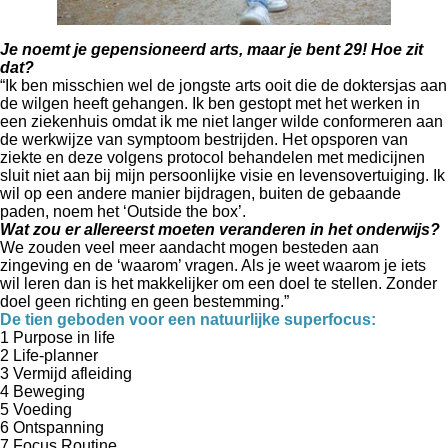
Je noemt je gepensioneerd arts, maar je bent 29! Hoe zit
dat?
“Ik ben misschien wel de jongste arts ooit die de doktersjas aan
de wilgen heeft gehangen. Ik ben gestopt met het werken in
een ziekenhuis omdat ik me niet langer wilde conformeren aan
de werkwijze van symptoom bestrijden. Het opsporen van
ziekte en deze volgens protocol behandelen met medicijnen
sluit niet aan bij mijn persoonlijke visie en levensovertuiging. Ik
wil op een andere manier bijdragen, buiten de gebaande
paden, noem het ‘Outside the box’.
Wat zou er allereerst moeten veranderen in het onderwijs?
We zouden veel meer aandacht mogen besteden aan
zingeving en de ‘waarom’ vragen. Als je weet waarom je iets
wil leren dan is het makkelijker om een doel te stellen. Zonder
doel geen richting en geen bestemming.”
De tien geboden voor een natuurlijke superfocus:
1 Purpose in life
2 Life-planner
3 Vermijd afleiding
4 Beweging
5 Voeding
6 Ontspanning
7 Focus Routine