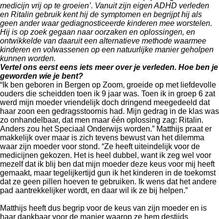
medicijn vrij op te groeien’. Vanuit zijn eigen ADHD verleden
en Ritalin gebruik kent hij de symptomen en begrijpt hij als
geen ander waar gediagnosticeerde kinderen mee worstelen.
Hij is op zoek gegaan naar oorzaken
en oplossingen, en
ontwikkelde van daaruit een alternatieve methode waarmee
kinderen en volwassenen op een
natuurlijke manier geholpen
kunnen worden.
Vertel ons eerst eens iets meer over je verleden. Hoe ben je
geworden wie je bent?
“Ik ben geboren in Bergen op Zoom, groeide op met liefdevolle
ouders die scheidden toen ik 9 jaar was. Toen ik in groep 6 zat
werd mijn moeder vriendelijk doch dringend meegedeeld dat
haar zoon een gedragsstoornis had. Mijn gedrag in de klas was
zo onhandelbaar, dat men maar één oplossing zag: Ritalin.
Anders zou het Speciaal Onderwijs worden.” Matthijs praat er
makkelijk over maar is zich tevens bewust van het dilemma
waar zijn moeder voor stond. “Ze heeft uiteindelijk voor de
medicijnen gekozen. Het is heel dubbel, want ik zeg wel voor
mezelf dat ik blij ben dat mijn moeder deze keus voor mij heeft
gemaakt, maar tegelijkertijd gun ik het kinderen in de toekomst
dat ze geen pillen hoeven te gebruiken. Ik wens dat het andere
pad aantrekkelijker wordt, en daar wil ik ze bij helpen.”
Matthijs heeft dus begrip voor de keus van zijn moeder en is
haar dankbaar voor de manier waarop ze hem destijds