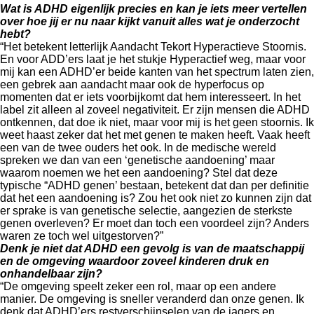
Wat is ADHD eigenlijk precies en kan je iets meer vertellen
over hoe jij er nu naar kijkt vanuit alles wat je onderzocht
hebt?
“Het betekent letterlijk Aandacht Tekort Hyperactieve Stoornis.
En voor ADD’ers laat je het stukje Hyperactief weg, maar voor
mij kan een ADHD’er beide kanten van het spectrum laten zien,
een gebrek aan aandacht maar ook de hyperfocus op
momenten dat er iets voorbijkomt dat hem interesseert. In het
label zit alleen al zoveel negativiteit. Er zijn mensen die ADHD
ontkennen, dat doe ik niet, maar voor mij is het geen stoornis. Ik
weet haast zeker dat het met genen te maken heeft. Vaak heeft
een van de twee ouders het ook. In de medische wereld
spreken we dan van een ‘genetische aandoening’ maar
waarom noemen we het een aandoening? Stel dat deze
typische “ADHD genen’ bestaan, betekent dat dan per definitie
dat het een aandoening is? Zou het ook niet zo kunnen zijn dat
er sprake is van genetische selectie, aangezien de sterkste
genen overleven? Er moet dan toch een voordeel zijn? Anders
waren ze toch wel uitgestorven?”
Denk je niet dat ADHD een gevolg is van de maatschappij
en de omgeving waardoor zoveel kinderen druk en
onhandelbaar zijn?
“De omgeving speelt zeker een rol, maar op een andere
manier. De omgeving is sneller veranderd dan onze genen. Ik
denk dat ADHD’ers restverschijnselen van de jagers en