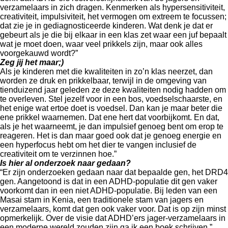
verzamelaars in zich dragen. Kenmerken als hypersensitiviteit,
creativiteit, impulsiviteit, het vermogen om extreem te focussen;
dat zie je in gediagnosticeerde kinderen. Wat denk je dat er
gebeurt als je die bij elkaar in een klas zet waar een juf bepaalt
wat je moet doen, waar veel prikkels zijn, maar ook alles
voorgekauwd wordt?”
Zeg jij het maar;)
Als je kinderen met die kwaliteiten in zo’n klas neerzet, dan
worden ze druk en prikkelbaar, terwijl in de omgeving van
tienduizend jaar geleden ze deze kwaliteiten nodig hadden om
te overleven. Stel jezelf voor in een bos, voedselschaarste, en
het enige wat ertoe doet is voedsel. Dan kan je maar beter die
ene prikkel waarnemen. Dat ene hert dat voorbijkomt. En dat,
als je het waarneemt, je dan impulsief genoeg bent om erop te
reageren. Het is dan maar goed ook dat je genoeg energie en
een hyperfocus hebt om het dier te vangen inclusief de
creativiteit om te verzinnen hoe.”
Is hier al onderzoek naar gedaan?
“Er zijn onderzoeken gedaan naar dat bepaalde gen, het DRD4
gen. Aangetoond is dat in een ADHD-populatie dit gen vaker
voorkomt dan in een niet ADHD-populatie. Bij leden van een
Masai stam in Kenia, een traditionele stam van jagers en
verzamelaars, komt dat gen ook vaker voor. Dat is op zijn minst
opmerkelijk. Over de visie dat ADHD’ers jager-verzamelaars in
een moderne wereld zouden zijn ga ik een boek schrijven.”