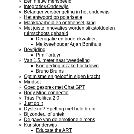
Een nieuw mensbeeld
Integratie&Onderwijs
Belangenverstrengeling in het onderwijs
Het antwoord op polarisatie
Maakbaarheid en ontmenselijking
Met juiste innovaties worden stikstofdoelen
ruimschoots gehaald
Derogatie en bodemkwaliteit
Melkveehouder Arjan Bonthuis
Bevrijding
Pim Fortuyn
Van 1,5. meter naar tweedeling
Kort geding inzake Lockdown
Bruno Bruins
Optimisme en geloof in eigen kracht
Mindset
Goed gesprek met Chat GPT
Body Mind connectie
Trias Politica 2.0
Just do it
Dyslexie? Spelling met hele brein
Bijzonder...of uniek
De gave van de emotionele mens
Kunstonderwijs
Educate the ART