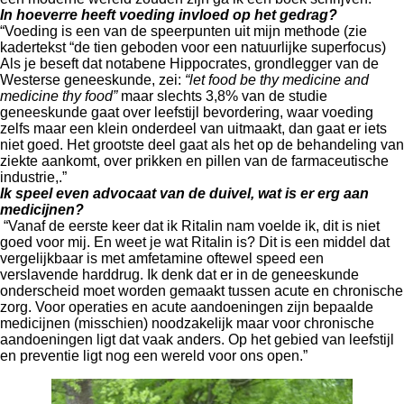
In hoeverre heeft voeding invloed op het gedrag?
“Voeding is een van de speerpunten uit mijn methode (zie
kadertekst “de tien geboden voor een natuurlijke superfocus)
Als je beseft dat notabene Hippocrates, grondlegger van de
Westerse geneeskunde, zei:
“let food be thy medicine and
medicine thy food”
maar slechts 3,8% van de studie
geneeskunde gaat over leefstijl bevordering, waar voeding
zelfs maar een klein onderdeel van uitmaakt, dan gaat er iets
niet goed. Het grootste deel gaat als het op de behandeling van
ziekte aankomt, over prikken en pillen van de farmaceutische
industrie,.”
Ik speel even advocaat van de duivel, wat is er erg aan
medicijnen?
“Vanaf de eerste keer dat ik Ritalin nam voelde ik, dit is niet
goed voor mij. En weet je wat Ritalin is? Dit is een middel dat
vergelijkbaar is met amfetamine oftewel speed een
verslavende harddrug. Ik denk dat er in de geneeskunde
onderscheid moet worden gemaakt tussen acute en chronische
zorg. Voor operaties en acute aandoeningen zijn bepaalde
medicijnen (misschien) noodzakelijk maar voor chronische
aandoeningen ligt dat vaak anders. Op het gebied van leefstijl
en preventie ligt nog een wereld voor ons open.”