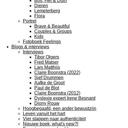
Bos, Hei & Duin
Dieren
Lemelerberg
Flora
Portret
Brave & Beautiful
Couples & Groups
Kids
Fotoboek Feelings
Blogs & interviews
Interviews
Tibor Olgers
Fred Matser
Lars Matthijs
Claire Boonstra (2022)
Sjef Drummen
Aafke de Groot
Paul de Blot
Claire Boonstra (2012)
Dyslexie expert Irene Besnard
Diony Rouw
Hoogbegaafd, een ander bewustzijn
Leven vanuit het hart
Vier stappen naar authenticiteit
Nieuwe boek, what's new?!