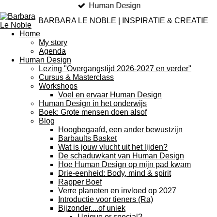
Human Design
BARBARA LE NOBLE | INSPIRATIE & CREATIE
Home
My story
Agenda
Human Design
Lezing "Overgangstijd 2026-2027 en verder"
Cursus & Masterclass
Workshops
Voel en ervaar Human Design
Human Design in het onderwijs
Boek: Grote mensen doen alsof
Blog
Hoogbegaafd, een ander bewustzijn
Barbaults Basket
Wat is jouw vlucht uit het lijden?
De schaduwkant van Human Design
Hoe Human Design op mijn pad kwam
Drie-eenheid: Body, mind & spirit
Rapper Boef
Verre planeten en invloed op 2027
Introductie voor tieners (Ra)
Bijzonder....of uniek
Unique or special?