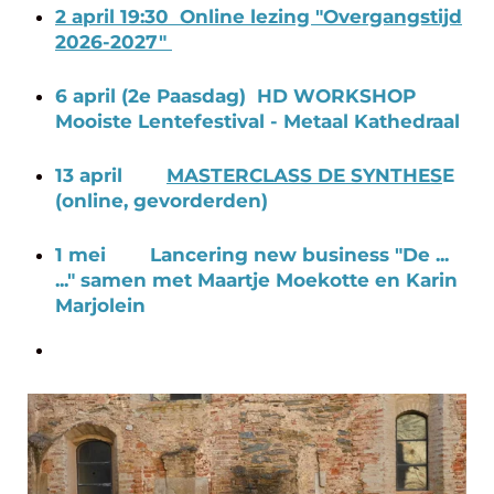
2 april 19:30 Online lezing "Overgangstijd
2026-2027"
6 april (2e Paasdag) HD WORKSHOP
Mooiste Lentefestival - Metaal Kathedraal
13 april
MASTERCLASS DE SYNTHES
E
(online, gevorderden)
1 mei Lancering new business "De ...
..." samen met Maartje Moekotte en Karin
Marjolein