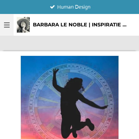
Human Design
Ga
direct
naar
BARBARA LE NOBLE | INSPIRATIE & CREATIE
de
hoofdinhoud