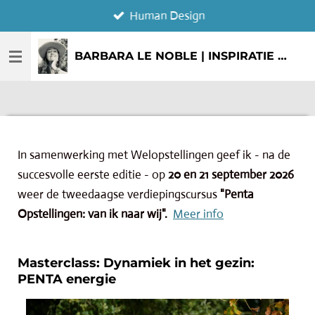
Human Design
Ga
direct
naar
BARBARA LE NOBLE | INSPIRATIE & CREATIE
de
hoofdinhoud
In samenwerking met Welopstellingen geef ik - na de
succesvolle eerste editie - op
20 en 21 september 2026
weer de tweedaagse verdiepingscursus
"Penta
Opstellingen: van ik naar wij".
Meer info
Masterclass: Dynamiek in het gezin:
PENTA energie