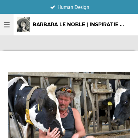
Human Design
Ga
direct
naar
BARBARA LE NOBLE | INSPIRATIE & CREATIE
de
hoofdinhoud