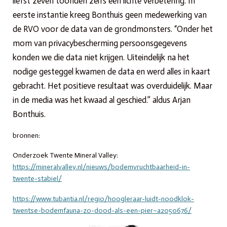
liefst zeven toonden zelfs een lichte verbetering. In
eerste instantie kreeg Bonthuis geen medewerking van
de RVO voor de data van de grondmonsters. “Onder het
mom van privacybescherming persoonsgegevens
konden we die data niet krijgen. Uiteindelijk na het
nodige gesteggel kwamen de data en werd alles in kaart
gebracht. Het positieve resultaat was overduidelijk. Maar
in de media was het kwaad al geschied.” aldus Arjan
Bonthuis.
bronnen:
Onderzoek Twente Mineral Valley:
https://mineralvalley.nl/nieuws/bodemvruchtbaarheid-in-
twente-stabiel/
https://www.tubantia.nl/regio/hoogleraar-luidt-noodklok-
twentse-bodemfauna-zo-dood-als-een-pier~a2050676/