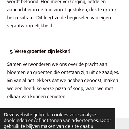
wordt beloond. Hoe meer verzorging, liefde en
aandacht er in de tuin wordt gestoken, des te groter
het resultaat. Dit leert ze de beginselen van eigen
verantwoordelijkheid.
Verse groenten zijn lekker!
Samen verwonderen we ons over de pracht aan
bloemen en groenten die ontstaan zijn uit de zaadjes.
En van al het lekkers dat we hebben geoogst, maken
we een heerlijke verse pizza of soep, waar we met
elkaar van kunnen genieten!
Deze website gebruikt cookies voor analyse-
doeleinden en/of het tonen van advertenties. Door
© 2026 barlenoble.nl
gebruik te blijven maken van de site gaat u