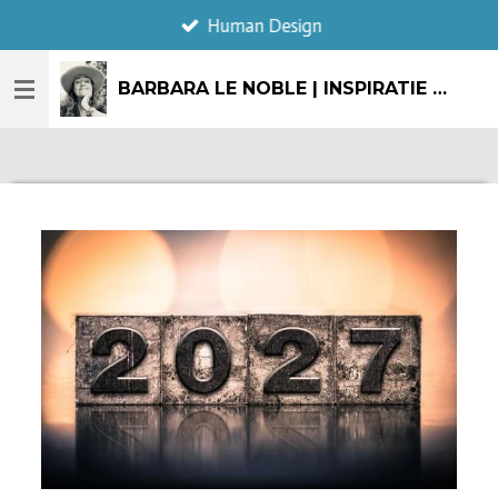
Human Design
Ga
direct
naar
BARBARA LE NOBLE | INSPIRATIE & CREATIE
de
hoofdinhoud