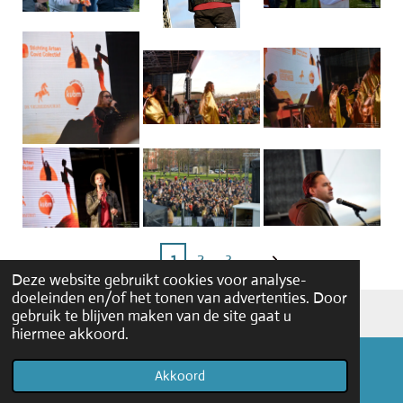
1
2
3
Deze website gebruikt cookies voor analyse-
doeleinden en/of het tonen van advertenties. Door
© 2026 barlenoble.nl
gebruik te blijven maken van de site gaat u
hiermee akkoord.
Akkoord
E-mailadres
Facebook
WhatsApp