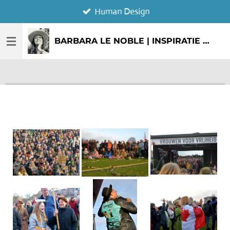
Human Design
Ga
direct
naar
BARBARA LE NOBLE | INSPIRATIE & CREATIE
de
hoofdinhoud