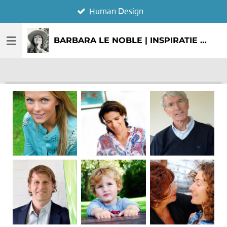
Human Design
Ga
direct
naar
BARBARA LE NOBLE | INSPIRATIE & CREATIE
de
hoofdinhoud