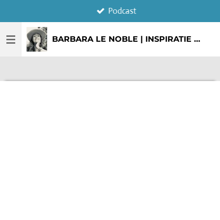
Podcast
Ga
direct
naar
BARBARA LE NOBLE | INSPIRATIE & CREATIE
de
hoofdinhoud