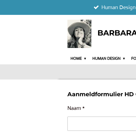
Human Design
Ga
direct
naar
BARBARA 
de
hoofdinhoud
HOME
HUMAN DESIGN
F
Aanmeldformulier HD O
Naam *