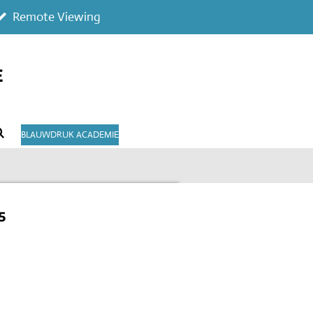
Remote Viewing
E
BLAUWDRUK ACADEMIE
5