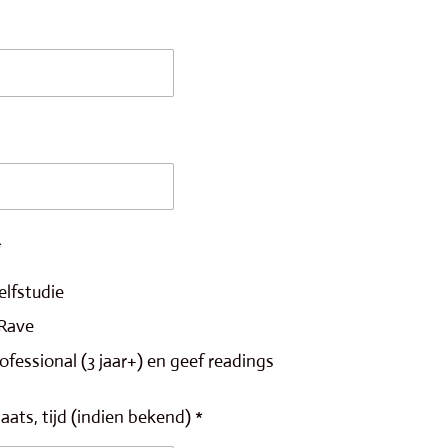
*
elfstudie
 Rave
ofessional (3 jaar+) en geef readings
ats, tijd (indien bekend) *